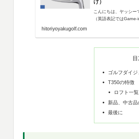
け）
こんにちは、ヤッシー
（英語表記ではGame-i
ホットリスト（2025年
hitoriyoyakugolf.com
目
ゴルフダイジェ
T350の特徴
ロフト一覧
新品、中古品
最後に