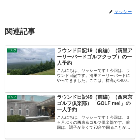
ヤッシー
関連記事
ラウンド日記19（前編）（清里ア
ゴルフ
ーリーバードゴルフクラブ）の一
人予約
こんにちは、ヤッシーです！今回は、ラ
ウンド日記です。清里アーリーバードに
やってきました。ここは、標高が1400m
あって、真夏でも25度くらいの気温なん
です！ヤッシーの住んでいる甲府は、猛
暑日の連続なので、清里に逃げて来まし
ラウンド日記49（前編）（西東京
ゴルフ
た。（車で1時間く...
ゴルフ倶楽部）「GOLF me!」の
一人予約
こんにちは、ヤッシーです！今回は、３
ヶ月ぶりの西東京ゴルフ倶楽部です。前
回は、調子が良くて70台で回ることがで
きました。久しぶりですが、うまく回る
ことができたのでしょうか？頑張りま