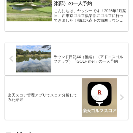
ことができます。）狭...
楽部）の一人予約
こんにちは、ヤッシーです！2025年2月某
日、西東京ゴルフ倶楽部にゴルフに行っ
てきました！朝は氷点下の激寒ラウンド
でした。うう〜〜寒いそれではラウンド
です！前半INコース１０番ホール ２５
４Y PAR４距離は短いですが、狭いミド
ル。しかもフ...
ラウンド日記44（後編）（アドニスゴル
フクラブ）「GOLF me!」の一人予約
楽天スコア管理アプリでスコア分析して
みた結果