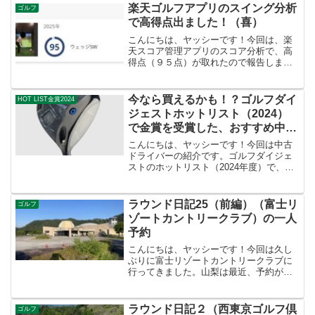
す！ヤッシーは月額定額制のゴルフサブ
楽天ゴルフアプリのスイング分析
ゴルフ
スクサービス「GOLF ...
で高得点出ました！（喜）
こんにちは、ヤッシーです！今回は、楽
天スコア管理アプリのスコア分析で、高
得点（９５点）が取れたので報告しま
す。嬉しいです！！楽天スコア管理アプ
リのスイング分析機能については、別の
ブログで記載しているので、興味のある
今なら買えるかも！？ゴルフダイ
HOT LIST金賞2024
方はそちらを参照してくださ...
ジェストホットリスト（2024）
で金賞を受賞した、おすすめ中古
ドライバー
こんにちは、ヤッシーです！今回は中古
ドライバーの紹介です。ゴルフダイジェ
ストのホットリスト（2024年度）で、金
賞を受賞したクラブが、2025年9月現在、
中古市場でいくらになっているか調査し
ました。理由としては、評価の高かった
ラウンド日記25（前編）（富士リ
ゴルフ
クラブの価格の...
ゾートカントリークラブ）の一人
予約
こんにちは、ヤッシーです！今回は久し
ぶりに富士リゾートカントリークラブに
行ってきました。山梨は最近、予約が取
りにくくなってきていますので、起算日
を使って取りました。（GOLF me！で
は、起算日だと３ヶ月先まで予約を取る
ラウンド日記２（西東京ゴルフ倶
ゴルフ