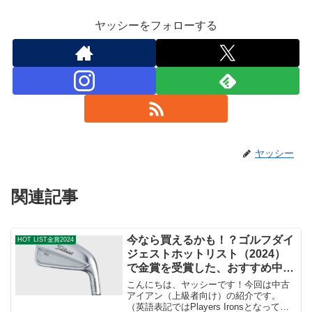
ヤッシーをフォローする
ヤッシー
関連記事
今なら買えるかも！？ゴルフダイ
HOT LIST金賞2024
ジェストホットリスト（2024）
で金賞を受賞した、おすすめ中古
アイアン（上級者向け）
こんにちは、ヤッシーです！今回は中古
アイアン（上級者向け）の紹介です。
（英語表記ではPlayers Ironsとなってい