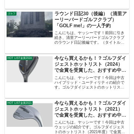
ます）ゴルフダイジェストのホットリス
ト（2024年度）で金賞を受賞したクラブ
が2025年9月現在、中古市場でいくらにな
ラウンド日記30（後編）（清里ア
ゴルフ
っ...
ーリーバードゴルフクラブ）
「GOLF me!」の一人予約
こんにちは、ヤッシーです！前回に引き
続き、清里アーリーバードゴルフクラブ
のラウンド日記後編です。（タイトルの
写真は、ゴルフ場の近くにある石碑で
す。）前半は４６とイマイチな結果だっ
たヤッシー。後半巻き返すことはできる
今なら買えるかも！？ゴルフダイ
HOT LIST金賞2024
のでしょうか？それではスタ...
ジェストホットリスト（2024）
で金賞を受賞した、おすすめ中古
ハイブリッド・ユーティリティ
こんにちは、ヤッシーです！今回は中古
ハイブリッド・ユーティリティの紹介で
す。ゴルフダイジェストのホットリスト
（2024年度）で、金賞を受賞したクラブ
が、2025年9月現在、中古市場でいくらに
なっているか調査しました。理由として
今なら買えるかも！？ゴルフダイ
HOT LIST金賞2021
は、評価の高か...
ジェストホットリスト（2021）
で金賞を受賞した、おすすめ中古
ウェッジ
こんにちは、ヤッシーです！今回は中古
ウェッジの紹介です。ゴルフダイジェス
トのホットリスト（2021年度）で金賞を