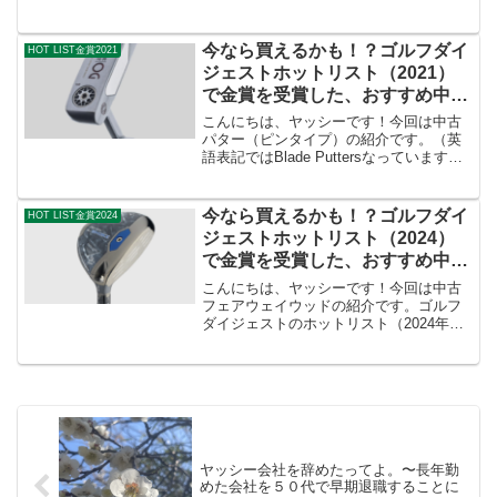
受賞したクラブが2025年9月現在、中古市
場でいくらになっているか調査しまし
た。理由としては、評価の高かったクラ
今なら買えるかも！？ゴルフダイ
HOT LIST金賞2021
ブの価格の変動を...
ジェストホットリスト（2021）
で金賞を受賞した、おすすめ中古
パター（ピンタイプ）
こんにちは、ヤッシーです！今回は中古
パター（ピンタイプ）の紹介です。（英
語表記ではBlade Puttersなっています）
ゴルフダイジェストのホットリスト
（2021年度）で、金賞を受賞したクラブ
が、2025年9月現在、中古市場でいくらに
今なら買えるかも！？ゴルフダイ
HOT LIST金賞2024
なっ...
ジェストホットリスト（2024）
で金賞を受賞した、おすすめ中古
フェアウェイウッド
こんにちは、ヤッシーです！今回は中古
フェアウェイウッドの紹介です。ゴルフ
ダイジェストのホットリスト（2024年
度）で、金賞を受賞したクラブが、2025
年9月現在、中古市場でいくらになってい
るか調査しました。理由としては、評価
の高かったクラブ...
ヤッシー会社を辞めたってよ。〜長年勤
めた会社を５０代で早期退職することに