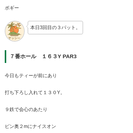
ボギー
本日3回目の３パット。
７番ホール １６３Y PAR3
今日もティーが前にあり
打ち下ろし入れて１３０Y。
９鉄で会心のあたり
ピン奥２mにナイスオン