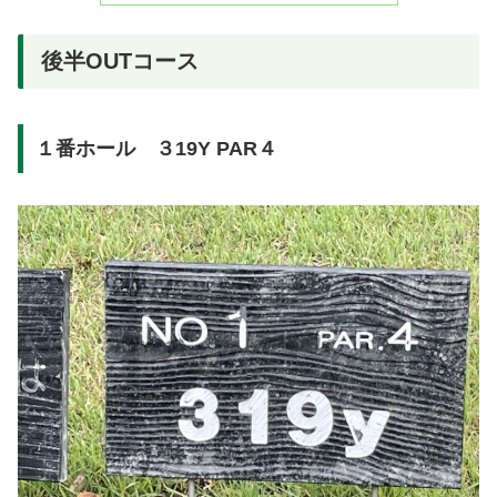
後半OUTコース
１番ホール ３19Y PAR４