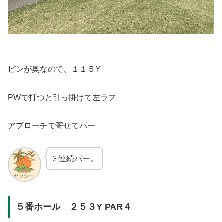
ピンが奥なので、１１５Y
PWで打つと引っ掛けて左ラフ
アプローチで寄せてパー
３連続パー。
５番ホール ２５３Y PAR４