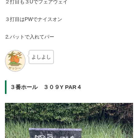
２打目も３Uでフェアウェイ
３打目はPWでナイスオン
⒉パットで入れてパー
よしよし
３番ホール ３０９Y PAR４