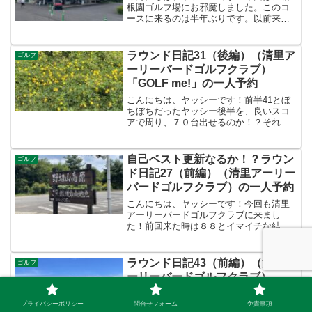
根園ゴルフ場にお邪魔しました。このコ
ースに来るのは半年ぶりです。以前来た
時は、冬でボロボロのゴルフでし
た。。。今回はリベンジできたのでしょ
うか？それでは、スタートです。前半IN
ラウンド日記31（後編）（清里ア
ゴルフ
コース予定より早めに到着した...
ーリーバードゴルフクラブ）
「GOLF me!」の一人予約
こんにちは、ヤッシーです！前半41とぼ
ちぼちだったヤッシー後半を、良いスコ
アで周り、７０台出せるのか！？それで
はスタートです。ヤッシーは月額定額制
のゴルフサブスクサービス「GOLF me!」
に入っていて、平日はとてもお得にラウ
自己ベスト更新なるか！？ラウン
ゴルフ
ンドできるんで...
ド日記27（前編）（清里アーリー
バードゴルフクラブ）の一人予約
こんにちは、ヤッシーです！今回も清里
アーリーバードゴルフクラブに来まし
た！前回来た時は８８とイマイチな結果
だったヤッシー。今回は一味違いそうで
す！？それではスタートです。前半INコ
ースNO.10 449Y PAR5今日はINスタート
ラウンド日記43（前編）（清里ア
ゴルフ
です。右...
ーリーバードゴルフクラブ）
「GOLF me!」の一人予約
プライバシーポリシー
問合せフォーム
免責事項
こんにちは、ヤッシーです！今回も清里