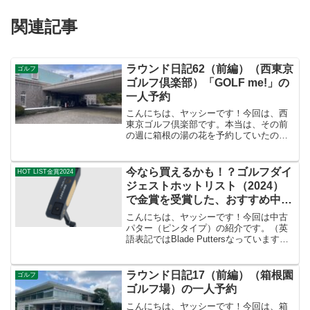
関連記事
ラウンド日記62（前編）（西東京
ゴルフ
ゴルフ倶楽部）「GOLF me!」の
一人予約
こんにちは、ヤッシーです！今回は、西
東京ゴルフ倶楽部です。本当は、その前
の週に箱根の湯の花を予約していたので
すが、雪のため、キャンセルしました。
（残念）少しあったかくなって来たと思
っていたら、この日の朝は寒かったで
今なら買えるかも！？ゴルフダイ
HOT LIST金賞2024
す。。。グリーンは凍ってい...
ジェストホットリスト（2024）
で金賞を受賞した、おすすめ中古
パター（ピンタイプ）
こんにちは、ヤッシーです！今回は中古
パター（ピンタイプ）の紹介です。（英
語表記ではBlade Puttersなっています）
ゴルフダイジェストのホットリスト
（2024年度）で、金賞を受賞したクラブ
が、2025年10月現在、中古市場でいくら
ラウンド日記17（前編）（箱根園
ゴルフ
にな...
ゴルフ場）の一人予約
こんにちは、ヤッシーです！今回は、箱