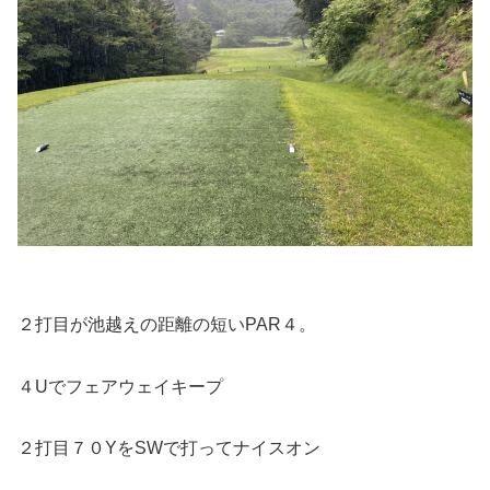
２打目が池越えの距離の短いPAR４。
４Uでフェアウェイキープ
２打目７０YをSWで打ってナイスオン