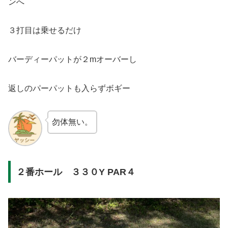
ンへ
３打目は乗せるだけ
バーディーパットが２mオーバーし
返しのパーパットも入らずボギー
勿体無い。
２番ホール ３３０Y PAR４