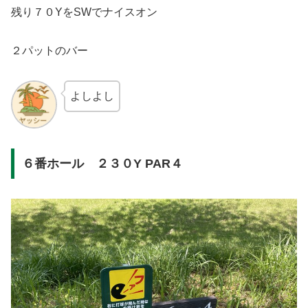
残り７０YをSWでナイスオン
２パットのバー
よしよし
６番ホール ２３０Y PAR４