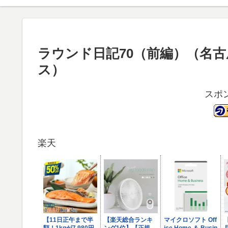
ラウンド日記70（前編）（名
ス）
スポ
楽天