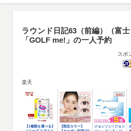
ラウンド日記63（前編）（富
「GOLF me!」の一人予約
スポ
楽天