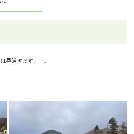
後に
トは早過ぎます。。。