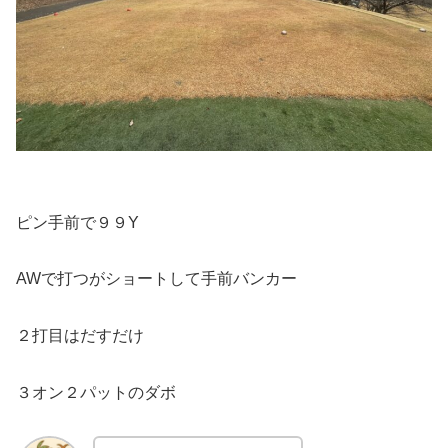
ピン手前で９９Y
AWで打つがショートして手前バンカー
２打目はだすだけ
３オン２パットのダボ