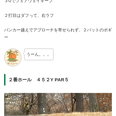
３Uでフェアウェイキープ
２打目はダフって、右ラフ
バンカー越えでアプローチを寄せられず、２パットのボギ
ー
うーん。。。
２番ホール ４５２Y PAR５