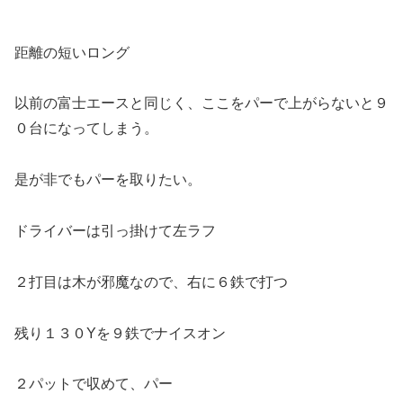
距離の短いロング
以前の富士エースと同じく、ここをパーで上がらないと９
０台になってしまう。
是が非でもパーを取りたい。
ドライバーは引っ掛けて左ラフ
２打目は木が邪魔なので、右に６鉄で打つ
残り１３０Yを９鉄でナイスオン
２パットで収めて、パー