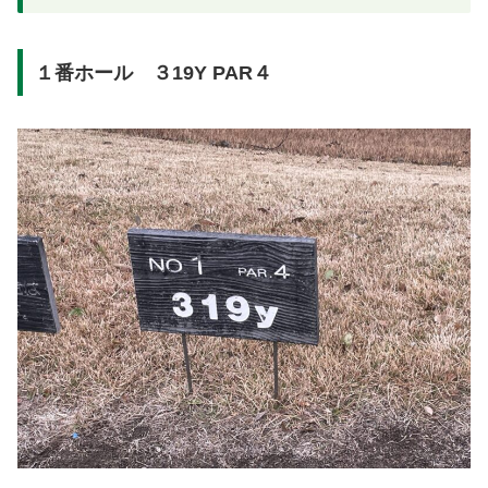
１番ホール ３19Y PAR４