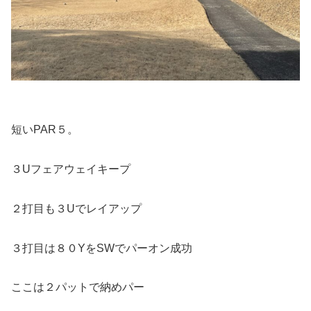
短いPAR５。
３Uフェアウェイキープ
２打目も３Uでレイアップ
３打目は８０YをSWでパーオン成功
ここは２パットで納めパー