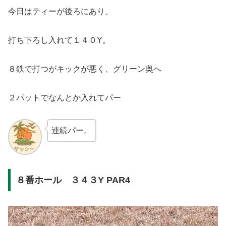
今日はティーが後ろにあり、
打ち下ろし入れて１４０Y。
８鉄で打つがキックが悪く、グリーン奥へ
２パットでなんとか入れてパー
連続パー。
８番ホール ３４３Y PAR4