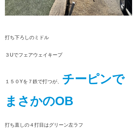
打ち下ろしのミドル
３Uでフェアウェイキープ
チーピンで
１５０Yを７鉄で打つが、
まさかのOB
打ち直しの４打目はグリーン左ラフ