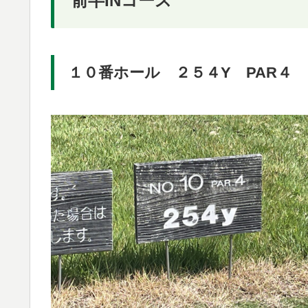
前半INコース
１０番ホール ２５４Y PAR４