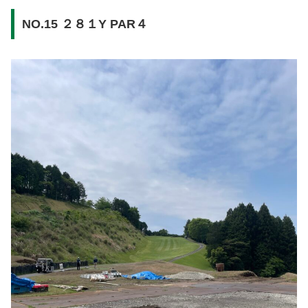
NO.15 ２８１Y PAR４