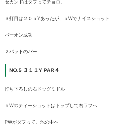
セカンドはダフってチョロ。
３打目は２０５Yあったが、５Wでナイスショット！
パーオン成功
２パットのパー
NO.5 ３１１Y PAR４
打ち下ろしの右ドッグミドル
５Wのティーショットはトップして右ラフへ
PWがダフって、池の中へ