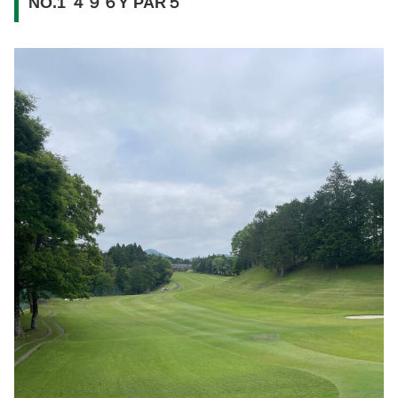
NO.1 ４９６Y PAR５