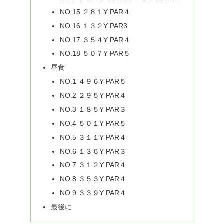
NO.15 ２８１Y PAR４
NO.16 １３２Y PAR3
NO.17 ３５４Y PAR４
NO.18 ５０７Y PAR５
昼食
NO.1 ４９６Y PAR５
NO.2 ２９５Y PAR４
NO.3 １８５Y PAR３
NO.4 ５０１Y PAR５
NO.5 ３１１Y PAR４
NO.6 １３６Y PAR３
NO.7 ３１２Y PAR４
NO.8 ３５３Y PAR４
NO.9 ３３９Y PAR４
最後に