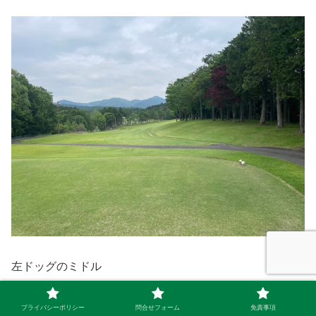
左ドッグのミドル
ドライバーで右をショートカットしようとしたら、アゲン
プライバシーポリシー
問合せフォーム
免責事項