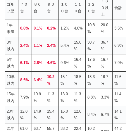
１３
ゴル
７０
８０
９０
１０
１１
１２
０以
合計
フ歴
台
台
台
０台
０台
０台
上
1年
10.8
20.0
0.6%
0.1%
0.2%
1.2%
4.0%
3.5%
未満
%
%
3年
15.0
30.7
36.7
2.4%
1.1%
2.4%
5.4%
6.9%
以内
%
%
%
5年
16.4
17.6
16.7
6.1%
2.8%
4.6%
9.6%
7.9%
以内
%
%
%
10年
10.2
15.1
18.5
13.3
16.7
11.6
8.5%
6.4%
以内
%
%
%
%
%
%
15年
10.9
11.3
13.9
11.3
11.4
7.9%
8.8%
3.3%
以内
%
%
%
%
%
20年
12.8
14.9
15.4
16.0
12.0
14.1
8.4%
6.7%
以内
%
%
%
%
%
%
21年
61.0
63.7
55.7
38.2
22.4
10.2
44.2