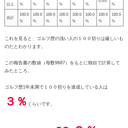
0.0%
以上
%
%
%
%
%
%
%
100.0
100.0
100.0
100.0
100.0
100.0
100.0
100.0
合計
%
%
%
%
%
%
%
%
これを見ると、ゴルフ歴の浅い人の１００切りは厳しいも
のだとわかります。
この報告書の数値（母数9687）をもとに独自で計算して
みたところ、
ゴルフ歴1年未満で１００切りを達成している人は
３％
くらいです。