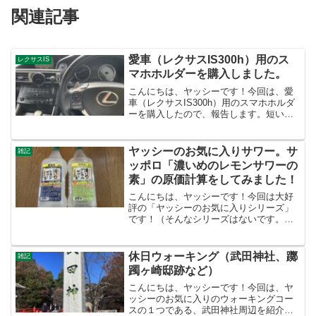
関連記事
愛車（レクサスIS300h）用のス
レクサスIS
マホホルダーを購入しました。
こんにちは、ヤッシーです！今回は、愛
車（レクサスIS300h）用のスマホホルダ
ーを購入したので、報告します。短いブ
ログになりますが、興味のある方は最後
までお付き合いください。購入したきっ
かけ新しいスマホホルダーを購入する前
ヤッシーのお気に入りサワー。サ
雑記
にも、同じようなス...
ッポロ「濃いめのレモンサワーの
素」の原価計算をしてみました！
こんにちは、ヤッシーです！今回は大好
評の「ヤッシーのお気に入りシリーズ」
です！（そんなシリーズはないです。ご
めんなさい。。。）今回紹介するのは、
サッポロの「濃いめのレモンサワーの
素」と「濃いめのグレフルサワーの素」
休日ウォーキング（武田神社、躑
雑記
です。ヤッシーはこれが大好...
躅ヶ崎邸跡など）
こんにちは、ヤッシーです！今回は、ヤ
ッシーのお気に入りのウォーキングコー
スの１つである、武田神社周辺を紹介し