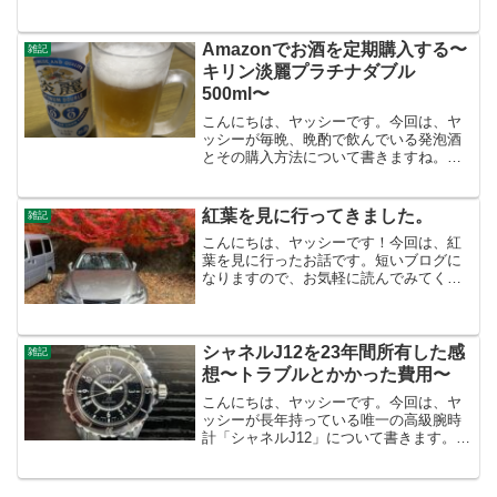
ます。短いブログになりますが、最後ま
でお付き合いください！武田神社武田神
社に到着です。今日は日曜日で、人が多
Amazonでお酒を定期購入する〜
雑記
いです。七五三の方が多い...
キリン淡麗プラチナダブル
500ml〜
こんにちは、ヤッシーです。今回は、ヤ
ッシーが毎晩、晩酌で飲んでいる発泡酒
とその購入方法について書きますね。未
成年の方はご遠慮ください。発泡酒の種
類とその理由ヤッシーは毎晩、キリン淡
麗プラチナダブル500mlを飲んでいます。
紅葉を見に行ってきました。
雑記
健康診断の前日や外...
こんにちは、ヤッシーです！今回は、紅
葉を見に行ったお話です。短いブログに
なりますので、お気軽に読んでみてくだ
さい。低山トレッキングヤッシーはゴル
フの他に、低山トレッキングを趣味とし
ています。毎年秋になると、紅葉を見に
いろんなところを歩いてい...
シャネルJ12を23年間所有した感
雑記
想〜トラブルとかかった費用〜
こんにちは、ヤッシーです。今回は、ヤ
ッシーが長年持っている唯一の高級腕時
計「シャネルJ12」について書きます。こ
れは2002年5月に購入したので、ほぼ23
年間保有していることになります。
（2025年4月現在）長いねえ〜〜23年間