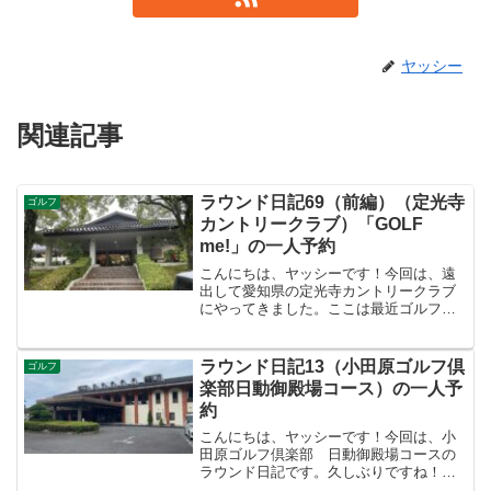
ヤッシー
関連記事
ラウンド日記69（前編）（定光寺
ゴルフ
カントリークラブ）「GOLF
me!」の一人予約
こんにちは、ヤッシーです！今回は、遠
出して愛知県の定光寺カントリークラブ
にやってきました。ここは最近ゴルフミ
ーに追加されたコースです。ヤッシーは
月額定額制のゴルフサブスクサービス
「GOLF me!」に入っていて、平日はとて
ラウンド日記13（小田原ゴルフ倶
ゴルフ
もお得にラウンドで...
楽部日動御殿場コース）の一人予
約
こんにちは、ヤッシーです！今回は、小
田原ゴルフ倶楽部 日動御殿場コースの
ラウンド日記です。久しぶりですね！そ
れでは、スタートです！前半INコース