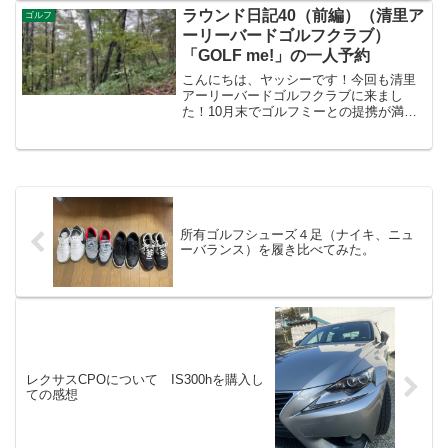
ストンバッグ詳細ヤッシーが購入したボ
ラウンド日記40（前編）（清里ア
ゴルフ
ストンバッグは、AJBB...
ーリーバードゴルフクラブ）
「GOLF me!」の一人予約
こんにちは、ヤッシーです！今回も清里
アーリーバードゴルフクラブに来まし
た！10月末でゴルフミーとの提携が満了
してしまうので、できるだけ来ようと思
います。それではスタートです。ヤッシ
ーは月額定額制のゴルフサブスクサービ
ス「GOLF me!」に...
所有ゴルフシューズ４足（ナイキ、ニュ
ーバランス）を履き比べてみた。
レクサスCPOについて IS300hを購入し
ての感想