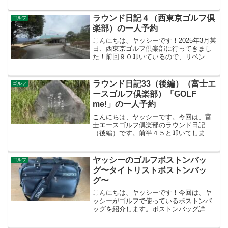
NO.10 ５１３Y PAR５打ち下ろしの右ド
ッグのロング。引っ掛けるとOBになるの
ラウンド日記４（西東京ゴルフ倶
ゴルフ
で、３Uでテ...
楽部）の一人予約
こんにちは、ヤッシーです！2025年3月某
日、西東京ゴルフ倶楽部に行ってきまし
た！前回９０叩いているので、リベンジ
です！燃えるぜ〜〜道路にはまだ雪が残
っていますが、グリーンは凍ってなさそ
うです。それではラウンドです！前半IN
ラウンド日記33（後編）（富士エ
ゴルフ
コース １０番ホ...
ースゴルフ倶楽部）「GOLF
me!」の一人予約
こんにちは、ヤッシーです。今回は、富
士エースゴルフ倶楽部のラウンド日記
（後編）です。前半４５と叩いてしまっ
たヤッシー。果たして後半巻き返すこと
ができるのでしょうか？それでは、スタ
ートです！ヤッシーは月額定額制のゴル
ヤッシーのゴルフボストンバッ
ゴルフ
フサブスクサービス「GOL...
グ〜タイトリストボストンバッ
グ〜
こんにちは、ヤッシーです！今回は、ヤ
ッシーがゴルフで使っているボストンバ
ッグを紹介します。ボストンバッグ詳細
購入した理由使ってみた感想など興味の
ある方は、ぜひ読んでみてください。ボ