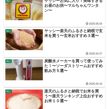
ヤッシーお気に入り！美味すぎる
雑記
お昼のお供〜マルちゃんワンタ
ン〜
2025.05.03
ヤッシー楽天のふるさと納税で玄
雑記
米を買う〜玄米おすすめ３選〜
2025.04.27
炭酸水メーカーを買って使ってみ
雑記
た！〜ソーダストリームおすすめ
飲み方５選〜
2025.04.19
楽天のふるさと納税でお米を買
雑記
う〜楽天ランキング上位おすすめ
お米１０選〜