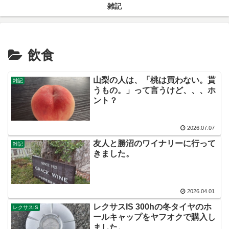
雑記
飲食
山梨の人は、「桃は買わない。貰
雑記
うもの。」って言うけど、、、ホ
ント？
2026.07.07
友人と勝沼のワイナリーに行って
雑記
きました。
2026.04.01
レクサスIS 300hの冬タイヤのホ
レクサスIS
ールキャップをヤフオクで購入し
ました。